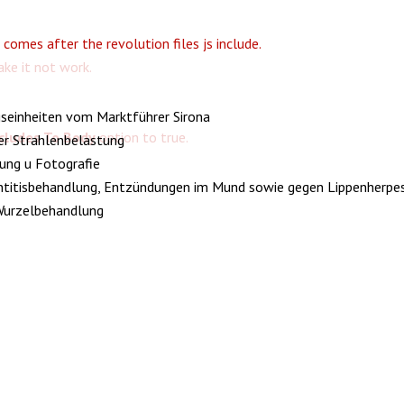
 comes after the revolution files js include.
ake it not work.
seinheiten vom Marktführer Sirona
ncludes To Body
option to true.
ter Strahlenbelastung
ung u Fotografie
ontitisbehandlung, Entzündungen im Mund sowie gegen Lippenherpe
Wurzelbehandlung