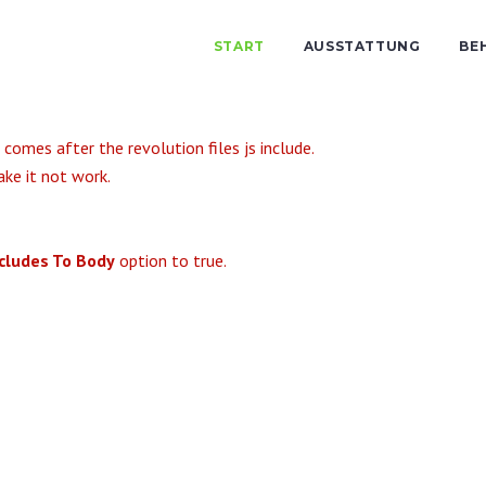
START
AUSSTATTUNG
BE
 comes after the revolution files js include.
ake it not work.
ncludes To Body
option to true.