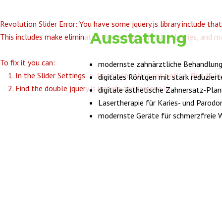
Revolution Slider Error: You have some jquery.js library include that
Ausstattung
This includes make eliminates the revolution slider libraries, and m
To fix it you can:
modernste zahnärztliche Behandlung
1. In the Slider Settings -> Troubleshooting set option:
Put JS I
digitales Röntgen mit stark reduzier
2. Find the double jquery.js include and remove it.
digitale ästhetische Zahnersatz-Plan
Lasertherapie für Karies- und Parod
modernste Geräte für schmerzfreie 